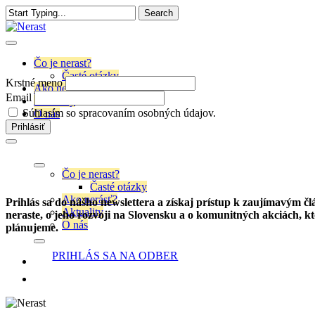
Skip
Search
to
Close
main
Search
content
Čo je nerast?
Časté otázky
Krstné meno
Ako nerásť?
Email
Aktuality
Súhlasím so spracovaním osobných údajov.
O nás
Čo je nerast?
Časté otázky
Ako nerásť?
Prihlás sa do nášho newslettera a získaj prístup k zaujímavým č
Aktuality
neraste, o jeho rozvoji na Slovensku a o komunitných akciách, k
O nás
plánujeme.
PRIHLÁS SA NA ODBER
facebook
instagram