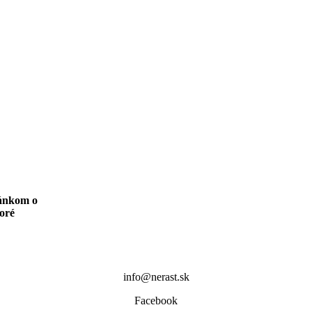
lánkom o
toré
info@nerast.sk
Facebook