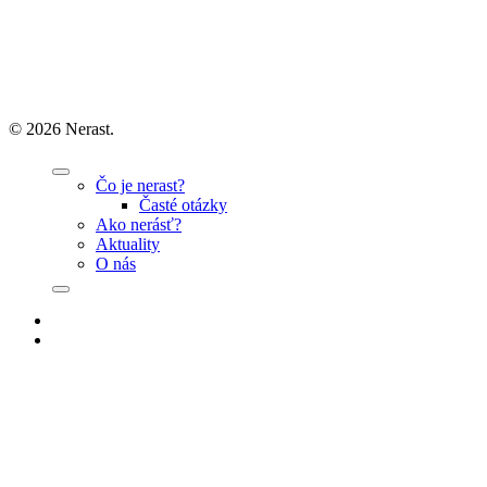
© 2026 Nerast.
Close
Menu
Čo je nerast?
Časté otázky
Ako nerásť?
Aktuality
O nás
facebook
instagram