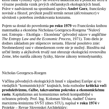
výrazne posilnila vznik prvých občianskych ekologických hnutí.
Práve v nadväznosti na spomínanú správu
André Gorz
, francúzsky
novinár a filozof, prvýkrát použil termín nerast (
décroissance
) v
súvislosti s potrebou zredukovania konzumu.
Pojem sa dostal do povedomia
po roku 1979
vo Francúzsku knihou
matematika a ekonóma Nicholasa Goergescu-Roegena “Nulový
rast. Entropia – Ekológia – Ekonómia” (pôvodný názov v angličtine
The Entropy Law and the Economic Process,
1971). Toto dielo je
dodnes základom pre stúpencov nerastu. Hlavné posolstvo znie:
Neobmedzený rast v obmedzenom svete nie je možný. Biosféra má
určité limity a akýkolvek trvalý rast ohrozuje ekologickú rovnováhu
Zeme, lebo narúša zákony fyziky, hlavne zákony termodynamiky.
Nicholas Georgescu-Roegen
Väčšina pôvodných ekologických hnutí v západnej Európe aj vo
vtedajších “komunistických” krajinách, bola rozhodne
kritická voči
produktivizmu, ťažbe, takzvanému pokroku a ekonomickému
rastu
. Kapitalizmus ani komunizmus neboli kompatibilné s
ochranou prírody. Prof. Ing. Koloman Slivka, riaditeľ Ústavu
marxizmu-leninizmu SVŠT (dnes STU), napísal
v roku 1974
v
Projekte – Revue Slovenskej Architektúry: