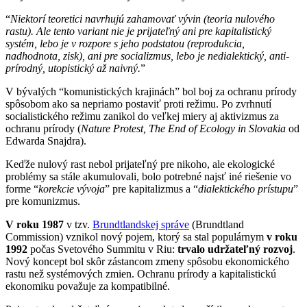
“
Niektorí teoretici navrhujú z
ahamovať vývin (teoria nulového
rastu). Ale tento variant nie je prijateľný ani pre kapitalistický
systém, lebo je v rozpore s jeho podstatou (reprodukcia,
nadhodnota, zisk), ani pre socializmus, lebo je nedialektický, anti-
prírodný, utopistický až naivný.
”
V bývalých “komunistických krajinách” bol boj za ochranu prírody
spôsobom ako sa nepriamo postaviť proti režimu. Po zvrhnutí
socialistického režimu zanikol do veľkej miery aj aktivizmus za
ochranu prírody (
Nature Protest, The End of Ecology in Slovakia
od
Edwarda Snajdra).
Keďže nulový rast nebol prijateľný pre nikoho, ale ekologické
problémy sa stále akumulovali, bolo potrebné najsť iné riešenie vo
forme “
korekcie vývoja
” pre kapitalizmus a “
dialektického prístupu
”
pre komunizmus.
V roku 1987
v tzv.
Brundtlandskej správe
(Brundtland
Commission) vznikol nový pojem, ktorý sa stal populárnym
v roku
1992
počas Svetového Summitu v Riu:
trvalo udržateľný rozvoj
.
Nový koncept bol skôr zástancom zmeny spôsobu ekonomického
rastu než systémových zmien. Ochranu prírody a kapitalistickú
ekonomiku považuje za kompatibilné.