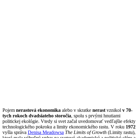
Pojem
nerastová ekonomika
alebo v skratke
nerast
vznikol
v 70-
tych rokoch dvadsiateho storočia
, spolu s prvými hnutiami
politickej ekológie. Vtedy si svet začal uvedomovať vedľajšie efekty
technologického pokroku a limity ekonomického rastu. V roku
1972
vyšla správa
Denisa Meadowsa
The Limits of Growth
(Limity rastu),
ktorá mala výbušný vplyv na svetovú akademickú a politickú sféru a