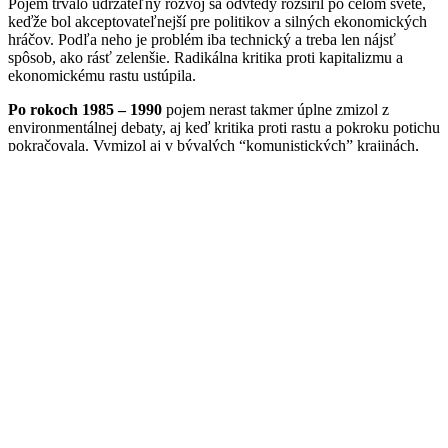
Pojem trvalo udržateľný rozvoj sa odvtedy rozšíril po celom svete,
keďže bol akceptovateľnejší pre politikov a silných ekonomických
hráčov. Podľa neho je problém iba technický a treba len nájsť
spôsob, ako rásť zelenšie. Radikálna kritika proti kapitalizmu a
ekonomickému rastu ustúpila.
Po rokoch 1985 – 1990
pojem nerast takmer úplne zmizol z
environmentálnej debaty, aj keď kritika proti rastu a pokroku potichu
pokračovala. Vymizol aj v bývalých “komunistických” krajinách,
ktoré po “páde komunizmu” začali nasledovať model západných
krajín.
Trvalo udržateľný rozvoj sa stal tak známym a rozšíreným pojmom,
že začal zahŕňať aj radikálny politický environmentalizmus (ten
pôvodný). Aby bol rozdiel vo významoch týchto pojmov uvedený
na pravú mieru, francúzski spisovatelia a aktivisti Bruno Clémentin
a Vincent Cheynet
v roku 2001 pojem nerast zaviedli znova
.
Vtedy začínalo byť čoraz jasnejšie, že trvalo udržateľný rozvoj nie
je dostatočnou odpoveďou na ekologickú krízu. Bolo potrebné
odlíšiť mierny trvalo udržateľný rozvoj od radikálneho trvalo
udržateľného rozvoja. Tá radikálna časť je dnes známa ako nerast.
Na západe sa po roku 2001 tento pojem do verejnej debaty vrátil a z
čoraz viac environmentalistov sa stávali otvorení “odporcovia rastu”.
O tejto téme vychádza množstvo kníh aj časopisov a
v roku 2006
dokonca vo Francúzsku vznikla aj Strana pre Nerastovú